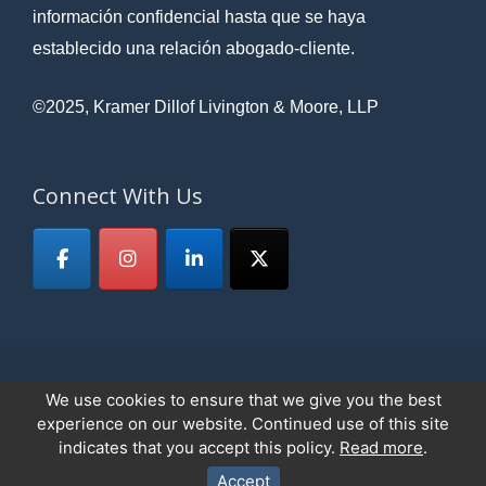
información confidencial hasta que se haya
establecido una relación abogado-cliente.
©2025, Kramer Dillof Livington & Moore, LLP
Connect With Us
We use cookies to ensure that we give you the best
© 2026
Kramer, Dillof, Livingston & Moore,LLP
All Rights Reserved.
experience on our website. Continued use of this site
Privacy Policy
indicates that you accept this policy.
Read more
.
Accept