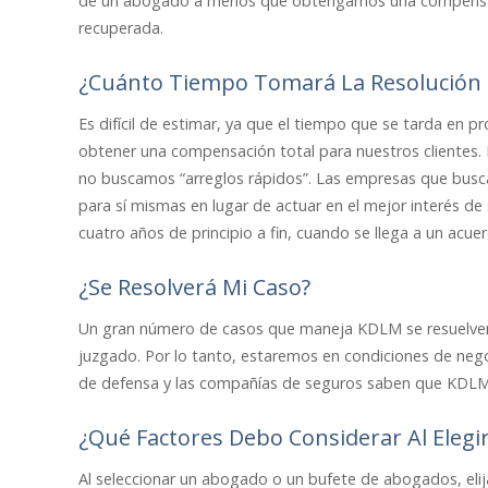
de un abogado a menos que obtengamos una compensació
recuperada.
¿Cuánto Tiempo Tomará La Resolución 
Es difícil de estimar, ya que el tiempo que se tarda en 
obtener una compensación total para nuestros clientes.
no buscamos “arreglos rápidos”. Las empresas que busca
para sí mismas en lugar de actuar en el mejor interés de 
cuatro años de principio a fin, cuando se llega a un acue
¿Se Resolverá Mi Caso?
Un gran número de casos que maneja KDLM se resuelven,
juzgado. Por lo tanto, estaremos en condiciones de nego
de defensa y las compañías de seguros saben que KDLM n
¿Qué Factores Debo Considerar Al Eleg
Al seleccionar un abogado o un bufete de abogados, eli