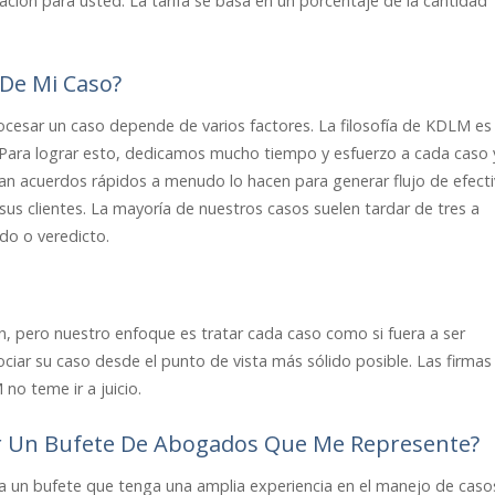
n para usted. La tarifa se basa en un porcentaje de la cantidad
De Mi Caso?
procesar un caso depende de varios factores. La filosofía de KDLM es
 Para lograr esto, dedicamos mucho tiempo y esfuerzo a cada caso 
n acuerdos rápidos a menudo lo hacen para generar flujo de efect
sus clientes. La mayoría de nuestros casos suelen tardar de tres a
rdo o veredicto.
 pero nuestro enfoque es tratar cada caso como si fuera a ser
ciar su caso desde el punto de vista más sólido posible. Las firmas
o teme ir a juicio.
ir Un Bufete De Abogados Que Me Represente?
ja un bufete que tenga una amplia experiencia en el manejo de caso